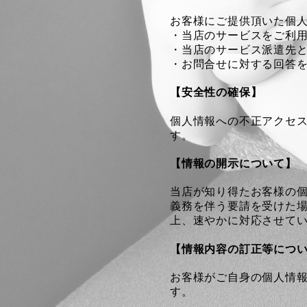
お客様にご提供頂いた個
・当店のサービスをご利
・当店のサービス派遣先
・お問合せに対する回答
【安全性の確保】
個人情報への不正アクセ
す。
【情報の開示について】
当店が知り得たお客様の
義務を伴う要請を受けた
上、速やかに対応させて
【情報内容の訂正等につ
お客様がご自身の個人情
す。