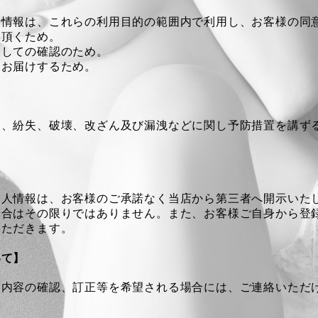
人情報は、これらの利用目的の範囲内で利用し、お客様の同
用頂くため。
としての確認のため。
をお届けするため。
ス、紛失、破壊、改ざん及び漏洩などに関し予防措置を講ず
個人情報は、お客様のご承諾なく当店から第三者へ開示いた
場合はその限りではありません。また、お客様ご自身から登
いただきます。
いて】
報内容の確認、訂正等を希望される場合には、ご連絡いただ